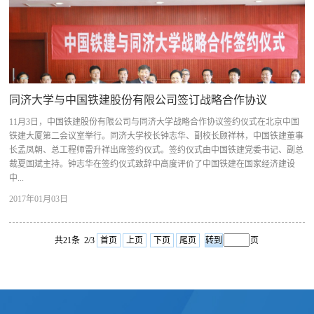
同济大学与中国铁建股份有限公司签订战略合作协议
11月3日，中国铁建股份有限公司与同济大学战略合作协议签约仪式在北京中国
铁建大厦第二会议室举行。同济大学校长钟志华、副校长顾祥林，中国铁建董事
长孟凤朝、总工程师雷升祥出席签约仪式。签约仪式由中国铁建党委书记、副总
裁夏国斌主持。钟志华在签约仪式致辞中高度评价了中国铁建在国家经济建设
中...
2017年01月03日
共21条 2/3
首页
上页
下页
尾页
页